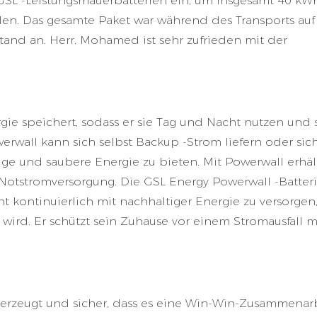
GSL -Leistungsmauerbatterien ein, um insgesamt 40 kW
elen. Das gesamte Paket war während des Transports au
and an. Herr. Mohamed ist sehr zufrieden mit der
gie speichert, sodass er sie Tag und Nacht nutzen und 
rwall kann sich selbst Backup -Strom liefern oder sich
ige und saubere Energie zu bieten. Mit Powerwall erhäl
 Notstromversorgung. Die GSL Energy Powerwall -Batter
t kontinuierlich mit nachhaltiger Energie zu versorgen
 wird. Er schützt sein Zuhause vor einem Stromausfall m
berzeugt und sicher, dass es eine Win-Win-Zusammenar