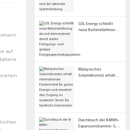
die optimale
Systemleistung
GSL Energy schließt
neue Batterielieferung
ftsmann
ab und demonstriert
damit starke Fertigungs-
und globale
ie auf
Energiespeicherkapazitä
atterie
ten
Malaysisches
onellen
Solarmikronetz erhält
internationale
Fördermittel für grüne
Energie und erweitert
den Zugang zu
sauberem Strom für
ländliche Gemeinden
Durchbruch der 8-MWh-
richter
Expansionsbarriere: GSL