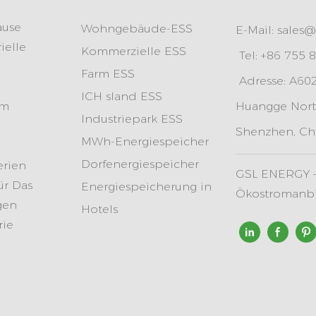
ause
Wohngebäude-ESS
E-Mail:
sales@
ielle
Kommerzielle ESS
Tel: +86 755 
Farm ESS
Adresse: A602,
ICH
sland ESS
em
Huangge Nort
Industriepark ESS
Shenzhen, Ch
MWh-Energiespeicher
Dorfenergiespeicher
erien
GSL ENERGY –
ür Das
Energiespeicherung in
Ökostromanbie
gen
Hotels
rie