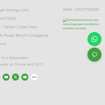
0086 13923720280
gsl-energy.com
84515360
 Tianan Cyber ​​Park,
h Road, Bezirk Longgang,
ina
 Ein führender
ter in China seit 2011