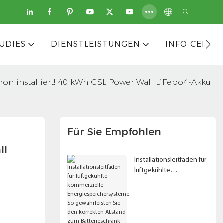
UDIES
DIENSTLEISTUNGEN
INFO CENTE
non installiert! 40 kWh GSL Power Wall LiFepo4-Akku
Für Sie Empfohlen
l 
Installationsleitfaden für
luftgekühlte
kommerzielle
Energiespeichersystem
e: So gewährleisten Sie
den korrekten Abstand
zum Batterieschrank und