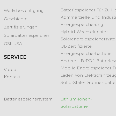
Batteriespeicher Für Zu H
Werksbesichtigung
Kommerzielle Und Industr
Geschichte
Energiespeicherung
Zertifizierungen
Hybrid-Wechselrichter
Solarbatteriespeicher
Solarenergiespeichersyst
GSL USA
UL-Zertifizierte
Energiespeicherbatterie
SERVICE
Andere LiFePO4-Batteries
Mobile Energiespeicher F
Video
Laden Von Elektrofahrzeu
Kontakt
Solid-State-Drohnenbatte
Batteriespeichersystem
Lithium-Ionen-
Solarbatterie