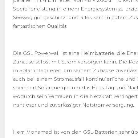
parallel mit 4 Einheiten von 48 V 200AH 10 kWH 
Speicherleistung in einem Energiesystem zu erzi
Seeweg gut geschützt und alles kam in gutem Zust
fantastischen Qualität
Die GSL Powerwall ist eine Heimbatterie, die Ener
Zuhause selbst mit Strom versorgen kann. Die Powe
in Solar integrieren, um seinem Zuhause zuverläss
auch bei einem Stromausfall kontinuierliche und
speichert Solarenergie, um das Haus Tag und Nach
wodurch sein Vertrauen in die Netzkraft verringert
nahtloser und zuverlässiger Notstromversorgung.
Herr. Mohamed ist von den GSL-Batterien sehr ü