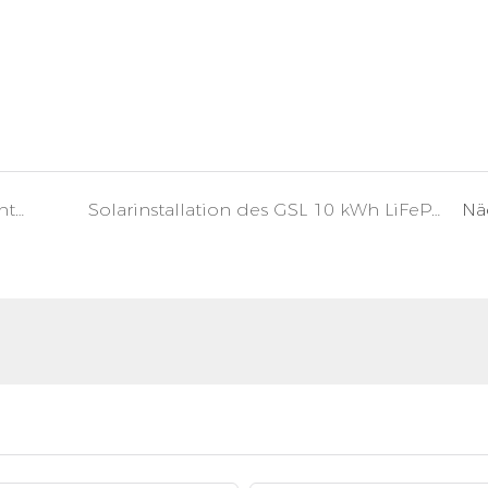
GSL Energy 16Kva Hybrid-Wechselrichter mit 20kWh Energiespeichersystem in Deutschland
Solarinstallation des GSL 10 kWh LiFePO4-Batteriespeichersystems mit Growatt-Wechselrichter auf den Philippinen
Nä