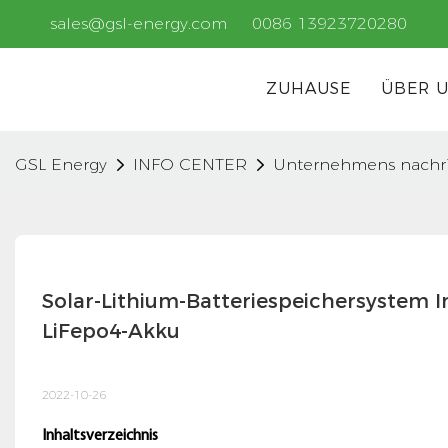
sales@gsl-energy.com
0086 13923720280
ZUHAUSE
ÜBER 
GSL Energy
INFO CENTER
Unternehmens nachr
Solar-Lithium-Batteriespeichersystem I
LiFepo4-Akku
2022-10-26
Inhaltsverzeichnis