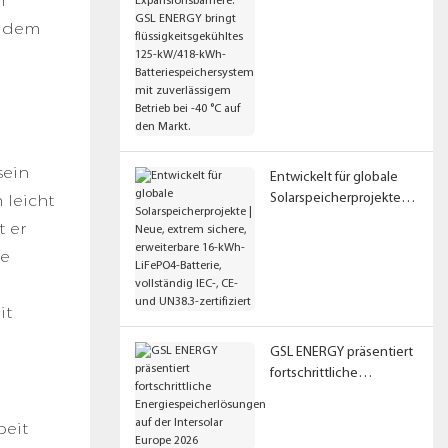
h
ENERGY bringt
f dem
flüssigkeitsgekühltes
125-kW/418-kWh-
Batteriespeichersystem
mit zuverlässigem
Betrieb bei -40 °C auf
den Markt.
sein
Entwickelt für globale
 leicht
Solarspeicherprojekte |
Neue, extrem sichere,
t er
erweiterbare 16-kWh-
ie
LiFePO4-Batterie,
,
vollständig IEC-, CE- und
UN38.3-zertifiziert
it
GSL ENERGY präsentiert
fortschrittliche
Energiespeicherlösunge
n auf der Intersolar
beit
Europe 2026