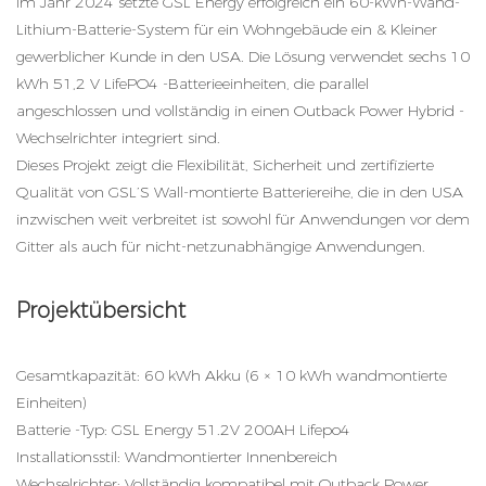
Im Jahr 2024 setzte GSL Energy erfolgreich ein 60-kWh-Wand-
Lithium-Batterie-System für ein Wohngebäude ein & Kleiner
gewerblicher Kunde in den USA. Die Lösung verwendet sechs 10
kWh 51,2 V LifePO4 -Batterieeinheiten, die parallel
angeschlossen und vollständig in einen Outback Power Hybrid -
Wechselrichter integriert sind.
Dieses Projekt zeigt die Flexibilität, Sicherheit und zertifizierte
Qualität von GSL’S Wall-montierte Batteriereihe, die in den USA
inzwischen weit verbreitet ist sowohl für Anwendungen vor dem
Gitter als auch für nicht-netzunabhängige Anwendungen.
Projektübersicht
Gesamtkapazität:
60 kWh Akku
(6 × 10 kWh wandmontierte
Einheiten)
Batterie -Typ: GSL Energy 51.2V 200AH Lifepo4
Installationsstil: Wandmontierter Innenbereich
Wechselrichter: Vollständig kompatibel mit Outback Power