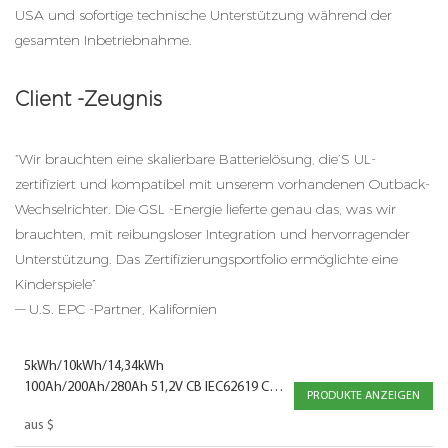
USA und sofortige technische Unterstützung während der
gesamten Inbetriebnahme.
Client -Zeugnis
“Wir brauchten eine skalierbare Batterielösung, die’S UL-
zertifiziert und kompatibel mit unserem vorhandenen Outback-
Wechselrichter. Die GSL -Energie lieferte genau das, was wir
brauchten, mit reibungsloser Integration und hervorragender
Unterstützung. Das Zertifizierungsportfolio ermöglichte eine
Kinderspiele”
— U.S. EPC -Partner, Kalifornien
5kWh/10kWh/14,34kWh
100Ah/200Ah/280Ah 51,2V CB IEC62619 CE-
PRODUKTE ANZEIGEN
EMC Stromspeicher Wandmontierte
aus
$
Solarbatterie