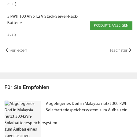
aus
$
Batterielösungen
5 kWh 100 Ah 51,2 V Stack-Server-Rack-
Batterie
PRODUKTE ANZEIGEN
aus
$
Verlieben
Nächster
Für Sie Empfohlen
Abgelegenes Dorf in Malaysia nutzt 300-kWh-
Solarbatteriespeichersystem zum Aufbau eines
zuverlässigen netzunabhängigen Mikronetzes