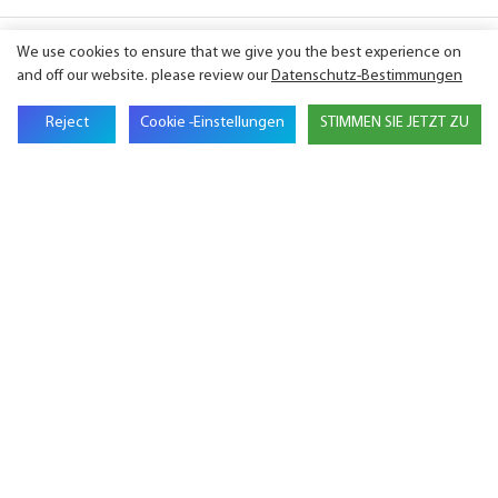
We use cookies to ensure that we give you the best experience on
Name
and off our website. please review our
Datenschutz-Bestimmungen
Reject
Cookie -Einstellungen
STIMMEN SIE JETZT ZU
E-Mail
Name Der Firma
Telefon
Inhalt
SENDEN SIE JETZT ANFRAGE