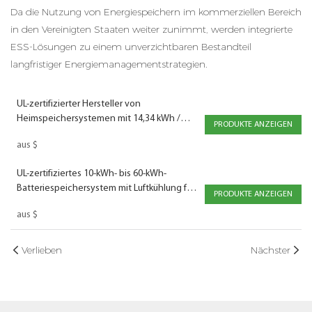
Da die Nutzung von Energiespeichern im kommerziellen Bereich
in den Vereinigten Staaten weiter zunimmt, werden integrierte
ESS-Lösungen zu einem unverzichtbaren Bestandteil
langfristiger Energiemanagementstrategien.
UL-zertifizierter Hersteller von
Heimspeichersystemen mit 14,34 kWh /
PRODUKTE ANZEIGEN
16,08 kWh
aus
$
UL-zertifiziertes 10-kWh- bis 60-kWh-
Batteriespeichersystem mit Luftkühlung für
PRODUKTE ANZEIGEN
gewerbliche und industrielle
aus
$
Anwendungen
Verlieben
Nächster