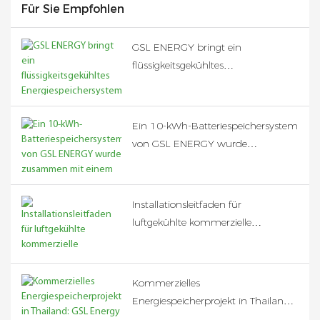
Für Sie Empfohlen
GSL ENERGY bringt ein
flüssigkeitsgekühltes
Energiespeichersystem mit 125
kW/418 kWh für Gewerbe und
Industrie auf den Markt, um die
Ein 10-kWh-Batteriespeichersystem
globale Energiewende zu
von GSL ENERGY wurde
beschleunigen.
zusammen mit einem GoodWe-
Wechselrichter auf den Philippinen
installiert.
Installationsleitfaden für
luftgekühlte kommerzielle
Energiespeichersysteme: So
gewährleisten Sie den korrekten
Abstand zum Batterieschrank und
Kommerzielles
die optimale Systemleistung
Energiespeicherprojekt in Thailand:
GSL Energy setzt 186 kWh