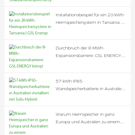
Aufbau eines zuverlässigen
netzunabhängigen Mikronetzes
Installationsbeispiel für ein 20-kWh-
Heimspeichersystem in Tansania |
GSL Energy LiFePO4-
Solarbatterielösung
Durchbruch der 8-MWh-
Expansionsbarriere: GSL ENERGY
bringt flüssigkeitsgekühltes 125-
kW/418-kWh-
Batteriespeichersystem mit
57-kWh-IP65-
zuverlässigem Betrieb bei -40 °C
Wandspeicherbatterie in Australien
auf den Markt.
installiert mit Solis-Hybrid-
Wechselrichter | CEC-zertifiziertes
Heimspeichersystem
Warum Heimspeicher in ganz
Europa und Australien zu einem
unverzichtbaren Gerät werden