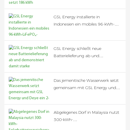
Hochspannungs-
Batteriespeichersystem mit 50 kVA
GSL Energy installierte in
Deye-Wechselrichter ein
Indonesien ein mobiles 96-kWh-
LiFePO₄-Batteriesystem zur
zuverlässigen Speicherung von
Solarenergie.
GSL Energy schließt neue
Batterielieferung ab und
demonstriert damit starke
Fertigungs- und globale
Energiespeicherkapazitäten
Das jemenitische Wasserwerk setzt
gemeinsam mit GSL Energy und
Deye ein 2-MWh-Hochvoltbatterie-
Energiespeichersystem ein.
Abgelegenes Dorf in Malaysia nutzt
300-kWh-
Solarbatteriespeichersystem zum