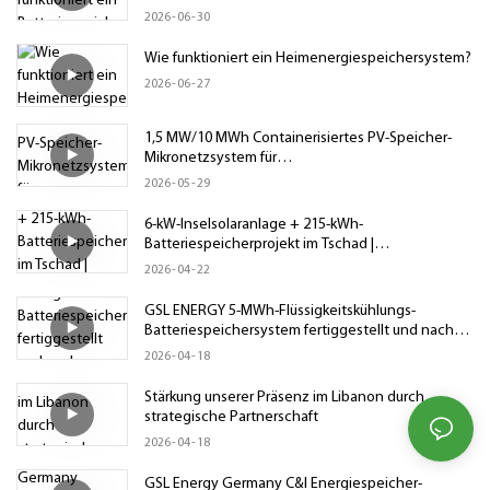
Batteriespeichersystem für Gewerbe und
2026
06
30
Industrie?
Wie funktioniert ein Heimenergiespeichersystem?
2026
06
27
1,5 MW/10 MWh Containerisiertes PV-Speicher-
Mikronetzsystem für
netzgekoppelte/netzunabhängige
2026
05
29
Anwendungen
6-kW-Inselsolaranlage + 215-kWh-
Batteriespeicherprojekt im Tschad |
Niederspannungs-Energiespeichersystem
2026
04
22
GSL ENERGY 5-MWh-Flüssigkeitskühlungs-
Batteriespeichersystem fertiggestellt und nach
Osteuropa verschifft
2026
04
18
Stärkung unserer Präsenz im Libanon durch
strategische Partnerschaft
2026
04
18
GSL Energy Germany C&I Energiespeicher-