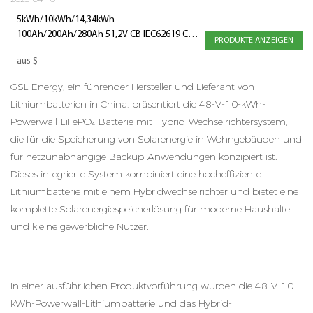
5kWh/10kWh/14,34kWh
100Ah/200Ah/280Ah 51,2V CB IEC62619 CE-
PRODUKTE ANZEIGEN
EMC Stromspeicher Wandmontierte
aus
$
Solarbatterie
GSL Energy, ein führender Hersteller und Lieferant von
Lithiumbatterien in China, präsentiert die 48-V-10-kWh-
Powerwall-LiFePO₄-Batterie mit Hybrid-Wechselrichtersystem,
die für die Speicherung von Solarenergie in Wohngebäuden und
für netzunabhängige Backup-Anwendungen konzipiert ist.
Dieses integrierte System kombiniert eine hocheffiziente
Lithiumbatterie mit einem Hybridwechselrichter und bietet eine
komplette Solarenergiespeicherlösung für moderne Haushalte
und kleine gewerbliche Nutzer.
In einer ausführlichen Produktvorführung wurden die 48-V-10-
kWh-Powerwall-Lithiumbatterie und das Hybrid-