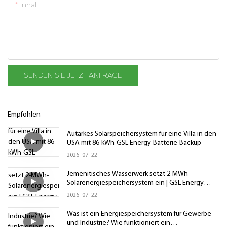
Inhalt
SENDEN SIE JETZT ANFRAGE
Empfohlen
Autarkes Solarspeichersystem für eine Villa in den
USA mit 86-kWh-GSL-Energy-Batterie-Backup
2026
07
22
Jemenitisches Wasserwerk setzt 2-MWh-
Solarenergiespeichersystem ein | GSL Energy
Industrie-Mikronetzprojekt
2026
07
22
Was ist ein Energiespeichersystem für Gewerbe
und Industrie? Wie funktioniert ein