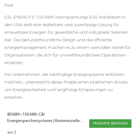
Fazit
GSL ENERGY’S 100 kWh Hochspannungs-ESS-Installation in
den USA stellt eine skalierbare und zuverlässige Lösung für
erneuerbare Energien für gewerbliche und industrielle Sektoren
dar. Das benutzerfreundliche Design und das effiziente
Energiemanagement machen es zu einem wertvollen Vorteil für
Organisationen, die sich für umweltfreundlichere Operationen
einsetzen.
Für Unternehmen, die nachhaltige Energiesysteme einführen
möchten, unterstreicht dieses Projekt einen praktischen Ansatz,
um Energiesicherheit und langfristige Einsparungen zu
erreichen.
80 kWh–130 kWh C&I
Energiespeichersysteme | Kommerzielle
PRODUKTE ANZEIGEN
Batterie-Energiespeicherung & Industrielle
aus
$
Batterielösungen