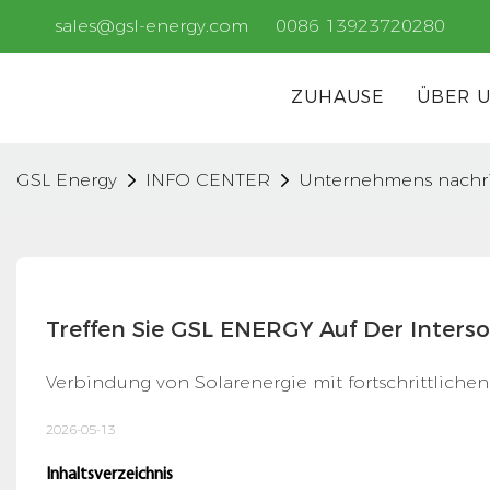
sales@gsl-energy.com
0086 13923720280
ZUHAUSE
ÜBER 
GSL Energy
INFO CENTER
Unternehmens nachr
Treffen Sie GSL ENERGY Auf Der Inters
Verbindung von Solarenergie mit fortschrittlich
2026-05-13
Inhaltsverzeichnis