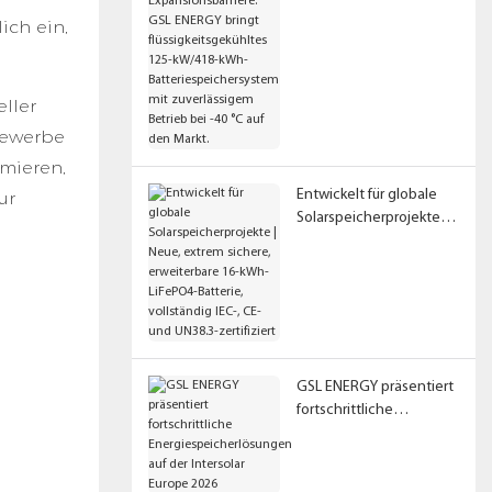
ENERGY bringt
ich ein,
flüssigkeitsgekühltes
125-kW/418-kWh-
Batteriespeichersystem
mit zuverlässigem
ller
Betrieb bei -40 °C auf
Gewerbe
den Markt.
imieren,
Entwickelt für globale
ur
Solarspeicherprojekte |
Neue, extrem sichere,
erweiterbare 16-kWh-
LiFePO4-Batterie,
vollständig IEC-, CE- und
UN38.3-zertifiziert
GSL ENERGY präsentiert
fortschrittliche
Energiespeicherlösunge
n auf der Intersolar
Europe 2026