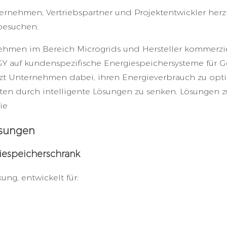
rnehmen, Vertriebspartner und Projektentwickler herzl
besuchen.
ehmen im Bereich Microgrids und Hersteller kommerzie
GY auf kundenspezifische Energiespeichersysteme für 
tützt Unternehmen dabei, ihren Energieverbrauch zu opt
sten durch intelligente Lösungen zu senken.
Lösungen z
ie
ösungen
iespeicherschrank
ung, entwickelt für: