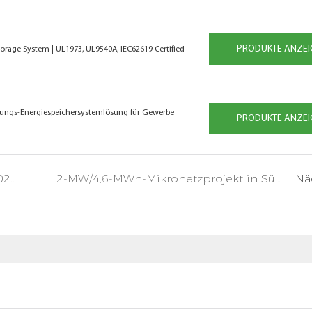
PRODUKTE ANZEI
orage System | UL1973, UL9540A, IEC62619 Certified
lungs-Energiespeichersystemlösung für Gewerbe
PRODUKTE ANZEI
GSL ENERGY | Einladung zur SNEC 2026
2-MW/4,6-MWh-Mikronetzprojekt in Südostasien
Nä