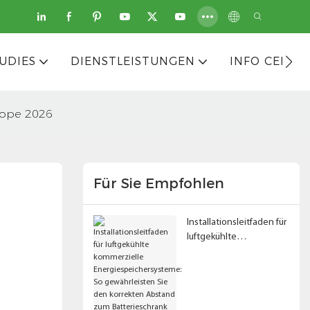
UDIES
DIENSTLEISTUNGEN
INFO CENTE
rope 2026
Für Sie Empfohlen
Installationsleitfaden für
luftgekühlte
kommerzielle
Energiespeichersystem
e: So gewährleisten Sie
den korrekten Abstand
zum Batterieschrank und