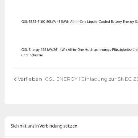
GSL-BESS-418K: 80kVA 418kWh All-in-One Liquid-Cooled Battery Energy St
GSL Energy 125 kW/261 kWh All-in-One Hochspannungs-Flüssigkeitsküh
und Industrie
Verlieben
Sich mit uns in Verbindung setzen