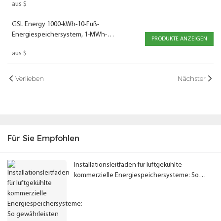
aus
$
GSL Energy 1000-kWh-10-Fuß-
Energiespeichersystem, 1-MWh-
PRODUKTE ANZEIGEN
Batteriespeichercontainer mit 500-kW-PCS
aus
$
und 1000-kW-PV-Eingang
Verlieben
Nächster
Für Sie Empfohlen
Installationsleitfaden für luftgekühlte
kommerzielle Energiespeichersysteme: So
gewährleisten Sie den korrekten Abstand zum
Batterieschrank und die optimale
Systemleistung