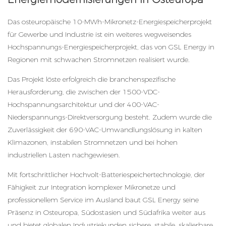
Das osteuropäische 10-MWh-Mikronetz-Energiespeicherprojekt
für Gewerbe und Industrie ist ein weiteres wegweisendes
Hochspannungs-Energiespeicherprojekt, das von GSL Energy in
Regionen mit schwachen Stromnetzen realisiert wurde.
Das Projekt löste erfolgreich die branchenspezifische
Herausforderung, die zwischen der 1500-VDC-
Hochspannungsarchitektur und der 400-VAC-
Niederspannungs-Direktversorgung besteht. Zudem wurde die
Zuverlässigkeit der 690-VAC-Umwandlungslösung in kalten
Klimazonen, instabilen Stromnetzen und bei hohen
industriellen Lasten nachgewiesen.
Mit fortschrittlicher Hochvolt-Batteriespeichertechnologie, der
Fähigkeit zur Integration komplexer Mikronetze und
professionellem Service im Ausland baut GSL Energy seine
Präsenz in Osteuropa, Südostasien und Südafrika weiter aus
und bietet globalen Industriekunden sichere, stabile, skalierbare